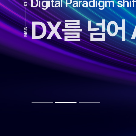
Digital Paradigm shi
01
DX를 넘어
MAIN