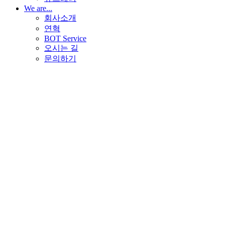
We are...
회사소개
연혁
BOT Service
오시는 길
문의하기
LLM / AI
GenTalk
Vision AI
Automation
RPA
IDP
Test Automation
Autopilot
SCHAT
DT 플랫폼
S-UMS
Low-code
PR
뉴스
주요 고객사
뉴스레터